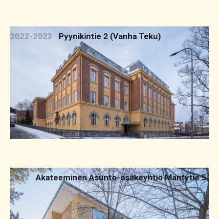
2022-2023
Pyynikintie 2 (Vanha Teku)
2022
Akateeminen Asunto-osakeyhtiö Mäntytie 5