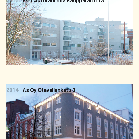
2015
KOY Auroranlinna Kaupparaitti 13
2014
As Oy Otavallankatu 3