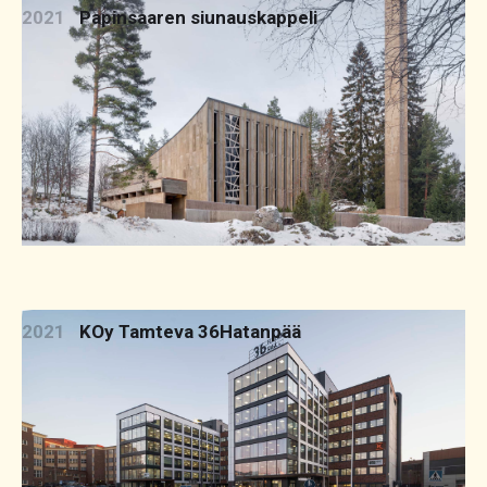
2021
Papinsaaren siunauskappeli
2021
KOy Tamteva 36Hatanpää