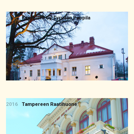
2016
Kiinteistö Oy Tyrvään Pappila
2016
Tampereen Raatihuone