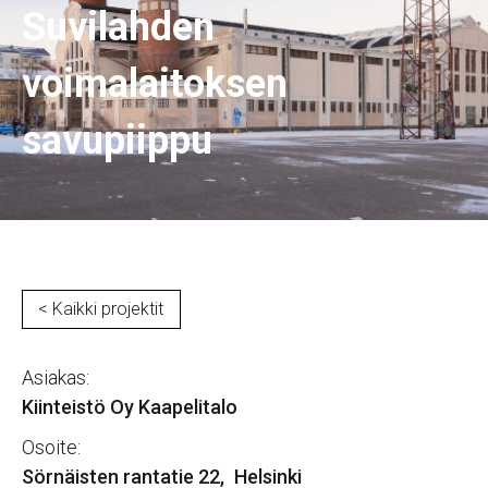
Suvilahden
voimalaitoksen
savupiippu
< Kaikki projektit
Asiakas:
Kiinteistö Oy Kaapelitalo
Osoite:
Sörnäisten rantatie 22
,
Helsinki