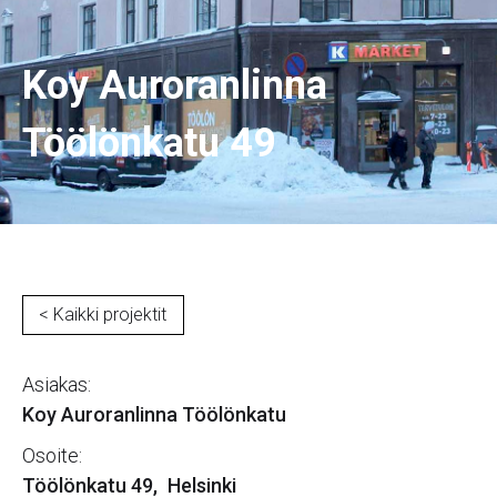
Koy Auroranlinna
Töölönkatu 49
< Kaikki projektit
Asiakas:
Koy Auroranlinna Töölönkatu
Osoite:
Töölönkatu 49
,
Helsinki