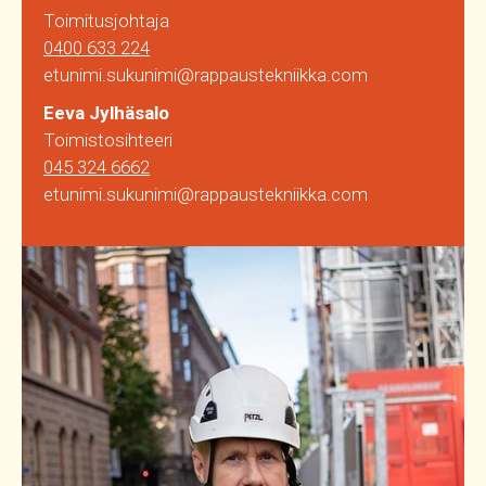
Toimitusjohtaja
0400 633 224
etunimi.sukunimi@rappaustekniikka.com
Eeva Jylhäsalo
Toimistosihteeri
045 324 6662
etunimi.sukunimi@rappaustekniikka.com