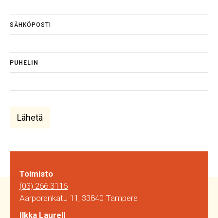
SÄHKÖPOSTI
PUHELIN
Toimisto
(03) 266 3116
Aarporankatu 11, 33840 Tampere
Ilkka Laurell