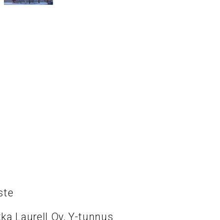
ste
ka Laurell Oy, Y-tunnus