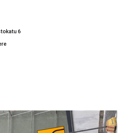
stokatu 6
ere