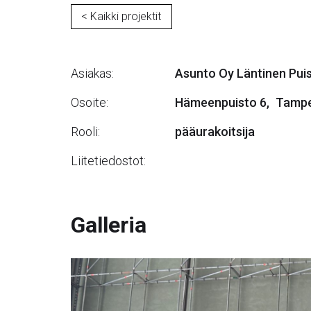
< Kaikki projektit
Asiakas:
Asunto Oy Läntinen Pui
Osoite:
Hämeenpuisto 6
,
Tamp
Rooli:
pääurakoitsija
Liitetiedostot:
Galleria