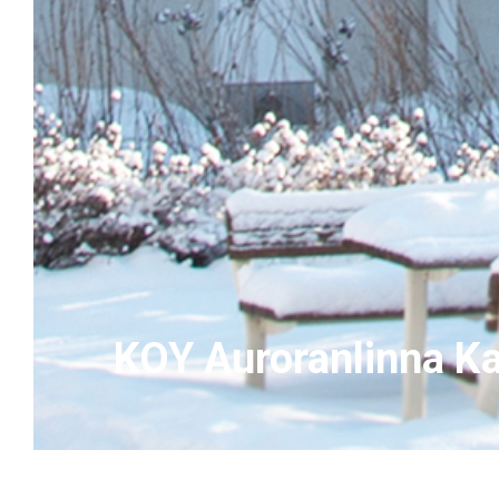
KOY Auroranlinna Ka