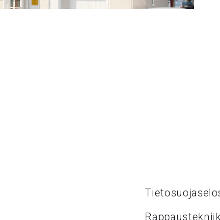
Tietosuojaselo
Rappaustekniik