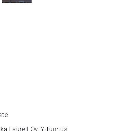
ste
ka Laurell Oy, Y-tunnus