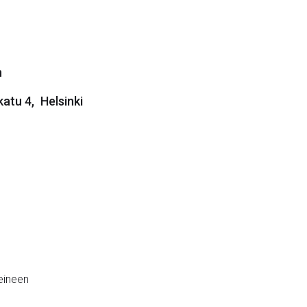
n
katu 4
,
Helsinki
teineen