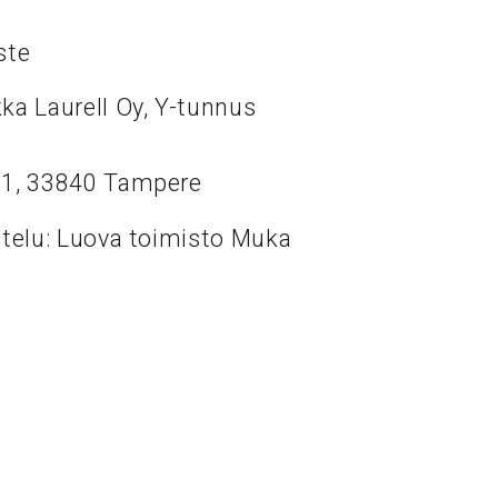
ste
ka Laurell Oy, Y-tunnus
11, 33840 Tampere
ttelu: Luova toimisto Muka