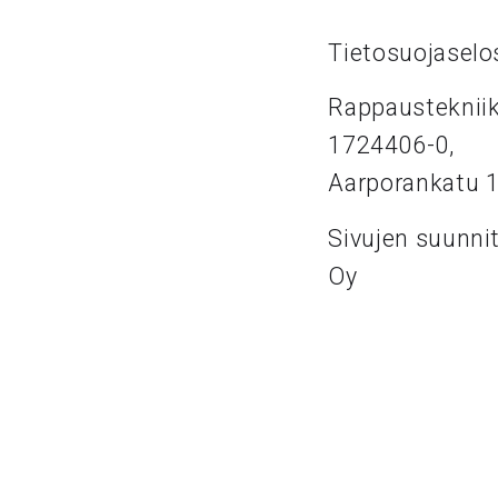
Tietosuojaselo
Rappaustekniik
1724406-0,
Aarporankatu 
Sivujen suunni
Oy