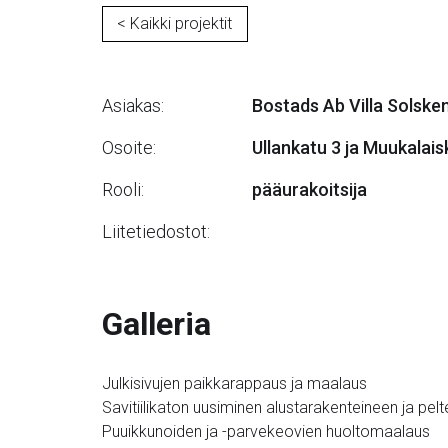
< Kaikki projektit
Asiakas:
Bostads Ab Villa Solske
Osoite:
Ullankatu 3 ja Muukalais
Rooli:
pääurakoitsija
Liitetiedostot:
Galleria
Julkisivujen paikkarappaus ja maalaus
Savitiilikaton uusiminen alustarakenteineen ja pel
Puuikkunoiden ja -parvekeovien huoltomaalaus