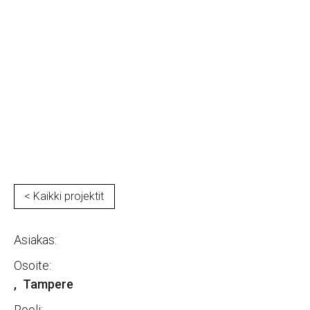
Y-Talot, Tampereen
Keskussairaala
< Kaikki projektit
Asiakas:
Osoite:
,
Tampere
Rooli: