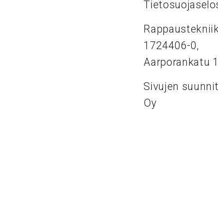
Tietosuojaselo
Rappaustekniik
1724406-0,
Aarporankatu 
Sivujen suunni
Oy