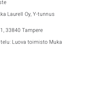
ste
ka Laurell Oy, Y-tunnus
11, 33840 Tampere
ttelu: Luova toimisto Muka