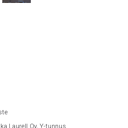
ste
ka Laurell Oy, Y-tunnus