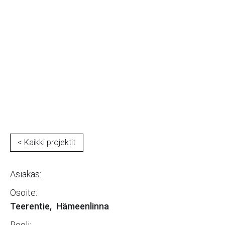
Teerentie
< Kaikki projektit
Asiakas:
Osoite:
Teerentie
,
Hämeenlinna
Rooli: