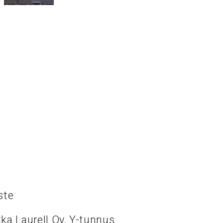
ste
ka Laurell Oy, Y-tunnus