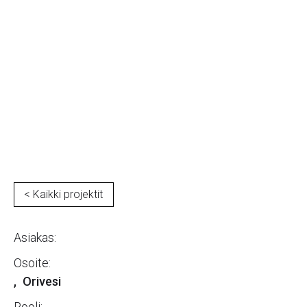
Oriveden Opisto
< Kaikki projektit
Asiakas:
Osoite:
,
Orivesi
Rooli: