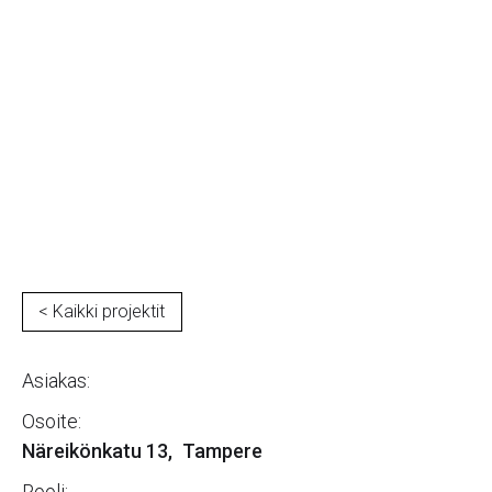
Näreikönkatu 13
< Kaikki projektit
Asiakas:
Osoite:
Näreikönkatu 13
,
Tampere
Rooli: