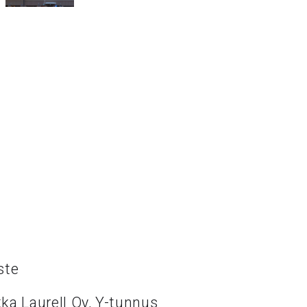
ste
ka Laurell Oy, Y-tunnus