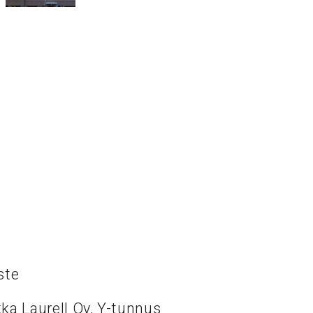
ste
ka Laurell Oy, Y-tunnus