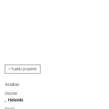
Lauttasaari
< Kaikki projektit
Asiakas:
Osoite:
,
Helsinki
Rooli: