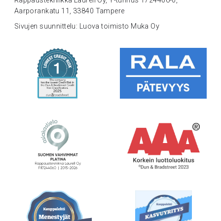
Rappaustekniikka Laurell Oy, Y-tunnus 1724406-0,
Aarporankatu 11, 33840 Tampere
Sivujen suunnittelu: Luova toimisto Muka Oy