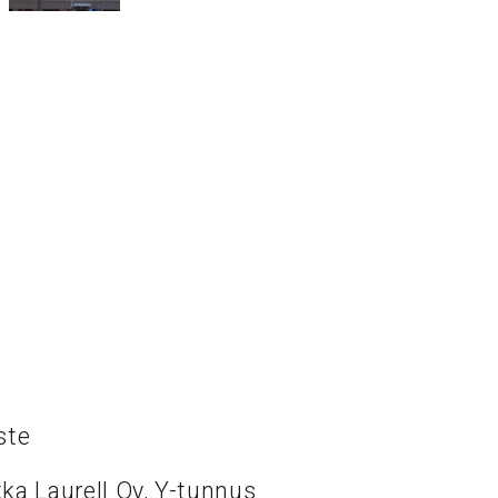
ste
ka Laurell Oy, Y-tunnus