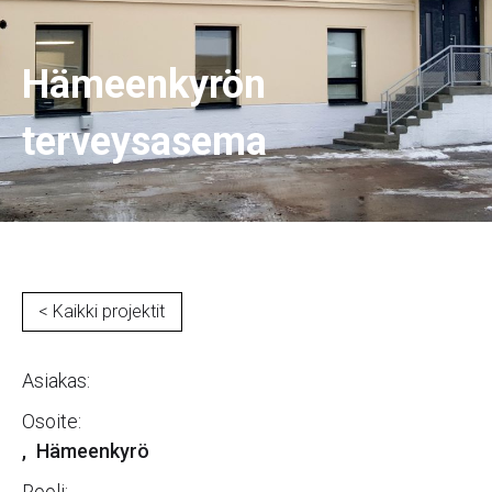
Hämeenkyrön
terveysasema
< Kaikki projektit
Asiakas:
Osoite:
,
Hämeenkyrö
Rooli: