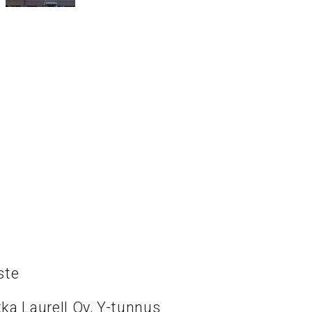
ste
ka Laurell Oy, Y-tunnus