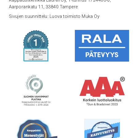
Rappaustekniikka Laurell Oy, Y-tunnus 1724406-0,
Aarporankatu 11, 33840 Tampere
Sivujen suunnittelu: Luova toimisto Muka Oy