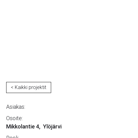
As Oy Soppeenmäki
< Kaikki projektit
Asiakas:
Osoite:
Mikkolantie 4
,
Ylöjärvi
Rooli: