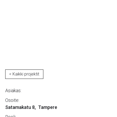
As Oy Satamakatu 8
< Kaikki projektit
Asiakas:
Osoite:
Satamakatu 8
,
Tampere
Rooli: