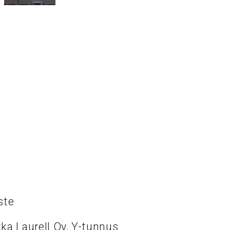
ste
ka Laurell Oy, Y-tunnus