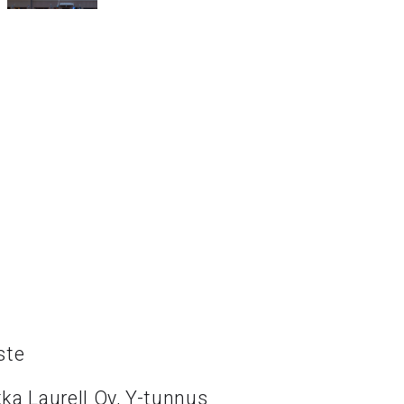
ste
ka Laurell Oy, Y-tunnus