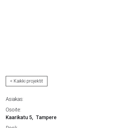
As. Oy Kaarikatu 5
< Kaikki projektit
Asiakas:
Osoite:
Kaarikatu 5
,
Tampere
Rooli: